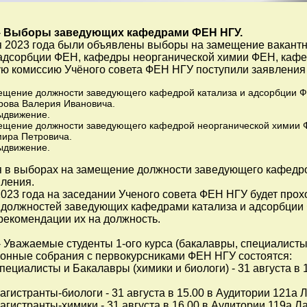
-
Выборы заведующих кафедрами ФЕН НГУ.
я 2023 года были объявлены выборы на замещение вакант
 адсорбции ФЕН, кафедры неорганической химии ФЕН, каф
ую комиссию Учёного совета ФЕН НГУ поступили заявления 
ещение должности заведующего кафедрой катализа и адсорбции ФЕ
рова Валерия Ивановича.
движение.
ещение должности заведующего кафедрой неорганической химии ФЕ
ира Петровича.
движение.
я в выборах на замещение должности заведующего кафедр
вления.
2023 года на заседании Ученого совета ФЕН НГУ будет прох
должностей заведующих кафедрами катализа и адсорбции 
рекомендации их на должность.
 Уважаемые студенты 1-ого курса (бакалавры, специалисты
онные собрания с первокурсниками ФЕН НГУ состоятся:
пециалисты и Бакалавры (химики и биологи) - 31 августа в
агистранты-биологи - 31 августа в 15.00 в Аудитории 121а 
агистранты-химики - 31 августа в 16.00 в Аудитории 119а Л