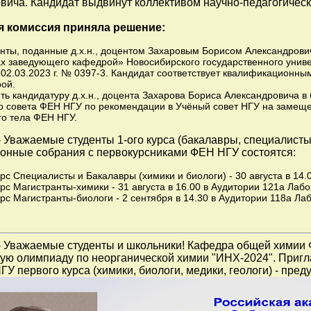
вича. Кандидат выдвинут коллективом научно-педагогическ
я комиссия приняла решение:
нты, поданные д.х.н., доцентом Захаровым Борисом Александрови
х заведующего кафедрой» Новосибирского государственного универ
 02.03.2023 г. № 0397-3. Кандидат соответствует квалификацион
ой.
ть кандидатуру д.х.н., доцента Захарова Бориса Александровича в
о совета ФЕН НГУ по рекомендации в Учёный совет НГУ на замещ
го тела ФЕН НГУ.
 Уважаемые студенты 1-ого курса (бакалавры, специалисты
онные собрания с первокурсниками ФЕН НГУ состоятся:
урс Специалисты и Бакалавры (химики и биологи) - 30 августа в 14
урс Магистранты-химики - 31 августа в 16.00 в Аудитории 121а Лаб
урс Магистранты-биологи - 2 сентября в 14.30 в Аудитории 118а Ла
- Уважаемые студенты и школьники! Кафедра общей химии
ую олимпиаду по неорганической химии "ИНХ-2024". Пригл
ГУ первого курса (химики, биологи, медики, геологи) - пре