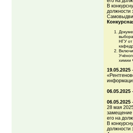
его на долж
В конкурсн
должности 
Самовыдви
Конкурсна
Докуме
выбора
НГУ от
кафедр
Включи
Учёног
химии 
19.05.2025
-
«Рентгенов
информаци
06.05.2025
06.05.2025
28 мая 202
замещение 
его на долж
В конкурсн
должности 