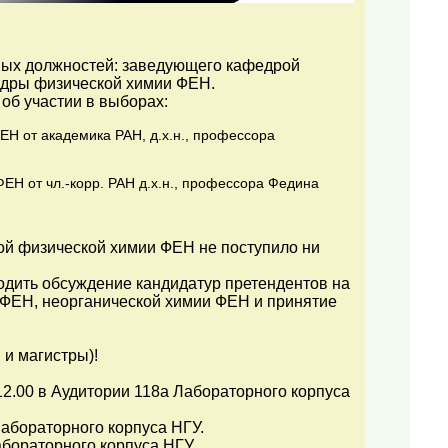
ных должностей: заведующего кафедрой
едры физической химии ФЕН.
об участии в выборах:
Н от академика РАН, д.х.н., профессора
Н от чл.-корр. РАН д.х.н., профессора Федина
ой физической химии ФЕН не поступило ни
одить обсуждение кандидатур претендентов на
ФЕН, неорганической химии ФЕН и принятие
 и магистры)!
 12.00 в Аудитории 118а Лабораторного корпуса
Лабораторного корпуса НГУ.
абораторного корпуса НГУ.