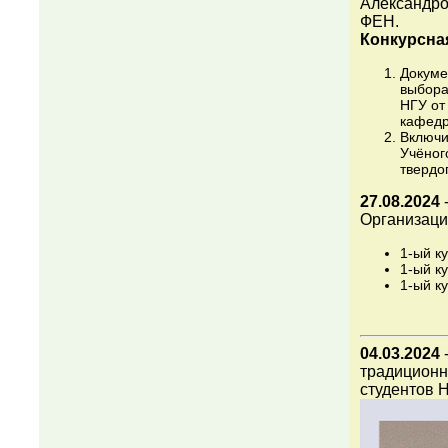
Александро
ФЕН.
Конкурсна
Докуме
выбора
НГУ от
кафедр
Включи
Учёног
твердо
27.08.2024
-
Организаци
1-ый к
1-ый к
1-ый к
04.03.2024
традиционн
студентов Н