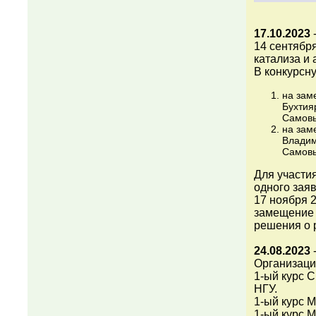
17.10.2023
14 сентябр
катализа и
В конкурсн
на зам
Бухтия
Самовы
на зам
Владим
Самовы
Для участи
одного зая
17 ноября 
замещение 
решения о 
24.08.2023
-
Организаци
1-ый курс С
НГУ.
1-ый курс М
1-ый курс М