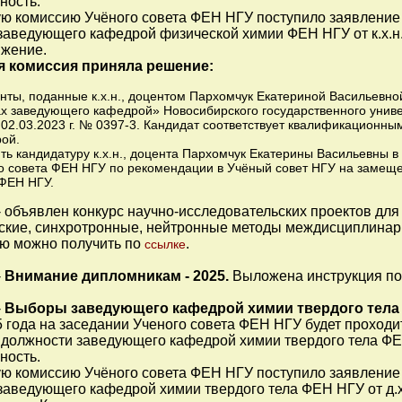
ность.
ую комиссию Учёного совета ФЕН НГУ поступило заявление
заведующего кафедрой физической химии ФЕН НГУ от к.х.н
жение.
я комиссия приняла решение:
нты, поданные к.х.н., доцентом Пархомчук Екатериной Васильевно
х заведующего кафедрой» Новосибирского государственного универ
 02.03.2023 г. № 0397-3. Кандидат соответствует квалификацион
ой.
ть кандидатуру к.х.н., доцента Пархомчук Екатерины Васильевны в
о совета ФЕН НГУ по рекомендации в Учёный совет НГУ на замещ
ФЕН НГУ.
 объявлен конкурс научно-исследовательских проектов для
ские, синхротронные, нейтронные методы междисциплина
ю можно получить по
.
ссылке
-
Внимание дипломникам - 2025.
Выложена инструкция по 
-
Выборы заведующего кафедрой химии твердого тела
5 года на заседании Ученого совета ФЕН НГУ будет проход
должности заведующего кафедрой химии твердого тела ФЕ
ность.
ую комиссию Учёного совета ФЕН НГУ поступило заявление
заведующего кафедрой химии твердого тела ФЕН НГУ от д.х