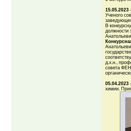
15.05.2023
Ученого со
заведующег
В конкурсн
должности 
Анатольеви
Конкурсна
Анатольеви
государстве
соответств
д.х.н., пр
совета ФЕН
органическ
05.04.2023
-
химии. Приг