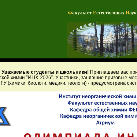
Ф
акультет
Е
стественных
Н
ау
-
Уважаемые студенты и школьники!
Приглашаем вас при
ской химии "ИНХ-2026". Участники, занявшие призовые ме
ГУ (химики, биологи, медики, геологи) - предусмотрена сис