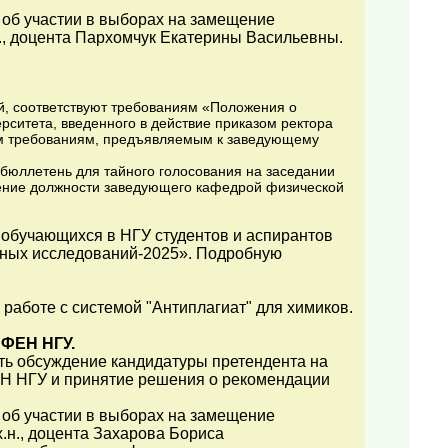
 об участии в выборах на замещение
., доцента Пархомчук Екатерины Васильевны.
й, соответствуют требованиям «Положения о
ситета, введенного в действие приказом ректора
ным требованиям, предъявляемым к заведующему
 бюллетень для тайного голосования на заседании
ение должности заведующего кафедрой физической
 обучающихся в НГУ студентов и аспирантов
рных исследований-2025». Подробную
работе с системой "Антиплагиат" для химиков.
 ФЕН НГУ.
ить обсуждение кандидатуры претендента на
Н НГУ и принятие решения о рекомендации
 об участии в выборах на замещение
.н., доцента Захарова Бориса