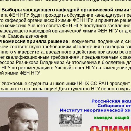
-
Выборы заведующего кафедрой органической химии 
вета ФЕН НГУ будет проходить обсуждение кандидатуры пр
о кафедрой органической химии ФЕН НГУ и принятие решен
ую комиссию Учёного совета ФЕН НГУ поступило заявление
заведующего кафедрой органической химии ФЕН НГУ от д.х
ча. Самовыдвижение.
я комиссия приняла решение
: документы, поданные д.х
чем соответствуют требованиям «Положения о выборах з
нного университета, введенного в действие приказом ректор
ует квалификационным требованиям, предъявляемым к зав
офессора Резникова Владимира Анатольевича в бюллетень дл
 НГУ по рекомендации в Учёный совет НГУ на замещение 
ой химии ФЕН НГУ.
 Уважаемые студенты и школьники! ИНХ СО РАН проводит
лашаются все желающие! Для студентов НГУ первого курса (